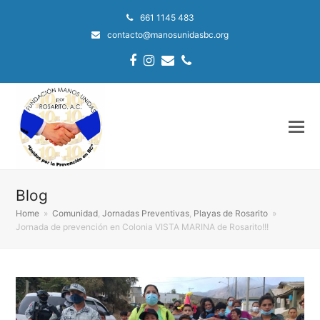
661 1145 483
contacto@manosunidasbc.org
Facebook
Instagram
Email
Phone
Blog
Home
»
Comunidad
,
Jornadas Preventivas
,
Playas de Rosarito
»
Jornada de prevención en Colonia VISTA MARINA de Rosarito!!!