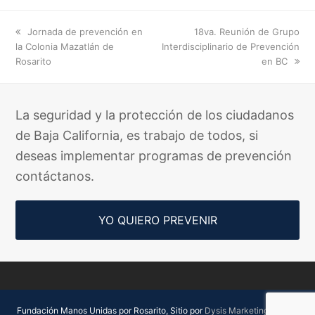
previous
next
Jornada de prevención en
18va. Reunión de Grupo
post:
post:
la Colonia Mazatlán de
Interdisciplinario de Prevención
Rosarito
en BC
La seguridad y la protección de los ciudadanos
de Baja California, es trabajo de todos, si
deseas implementar programas de prevención
contáctanos.
YO QUIERO PREVENIR
Fundación Manos Unidas por Rosarito, Sitio por
Dysis Marketing Digital.