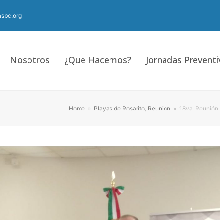
sbc.org
Nosotros
¿Que Hacemos?
Jornadas Preventi
Home
»
Playas de Rosarito
,
Reunion
»
18va. Reunión 