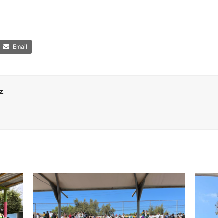
Email
z