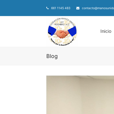
661 1145 483
contacto@manosunida
Inicio
Blog