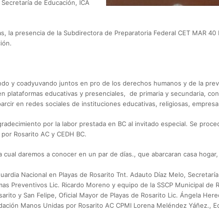
, Secretaría de Educación, ICA
, la presencia de la Subdirectora de Preparatoria Federal CET MAR 40 M
ión.
ndo y coadyuvando juntos en pro de los derechos humanos y de la preve
en plataformas educativas y presenciales, de primaria y secundaria, con
arcir en redes sociales de instituciones educativas, religiosas, empresa
adecimiento por la labor prestada en BC al invitado especial. Se proced
 por Rosarito AC y CEDH BC.
 cual daremos a conocer en un par de días., que abarcaran casa hogar
uardia Nacional en Playas de Rosarito Tnt. Adauto Díaz Melo, Secretarí
as Preventivos Lic. Ricardo Moreno y equipo de la SSCP Municipal de Ros
rito y San Felipe, Oficial Mayor de Playas de Rosarito Lic. Ángela Here
Fundación Manos Unidas por Rosarito AC CPMI Lorena Meléndez Yáñez., 