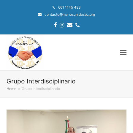
661 1145 483
contacto@manosunidasbc.org
Facebook
Instagram
Email
Phone
Grupo Interdisciplinario
Home
»
Grupo Interdisciplinario