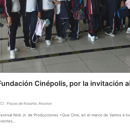
ndación Cinépolis, por la invitación al
Playas de Rosarito
,
Reunion
 Festival Nick Jr. de Producciones +Que Cine, en el marco de Vamos a to
ferentes…