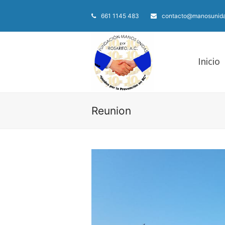
661 1145 483
contacto@manosunida
Inicio
Reunion