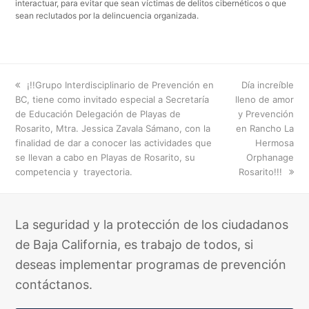
interactuar, para evitar que sean víctimas de delitos cibernéticos o que
sean reclutados por la delincuencia organizada.
previous
next
¡!!Grupo Interdisciplinario de Prevención en
Día increíble
post:
post:
BC, tiene como invitado especial a Secretaría
lleno de amor
de Educación Delegación de Playas de
y Prevención
Rosarito, Mtra. Jessica Zavala Sámano, con la
en Rancho La
finalidad de dar a conocer las actividades que
Hermosa
se llevan a cabo en Playas de Rosarito, su
Orphanage
competencia y trayectoria.
Rosarito!!!
La seguridad y la protección de los ciudadanos
de Baja California, es trabajo de todos, si
deseas implementar programas de prevención
contáctanos.