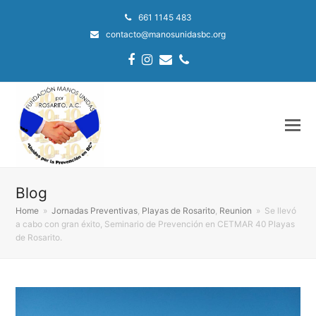
661 1145 483
contacto@manosunidasbc.org
Facebook
Instagram
Email
Phone
Blog
Home
»
Jornadas Preventivas
,
Playas de Rosarito
,
Reunion
»
Se llevó
a cabo con gran éxito, Seminario de Prevención en CETMAR 40 Playas
de Rosarito.