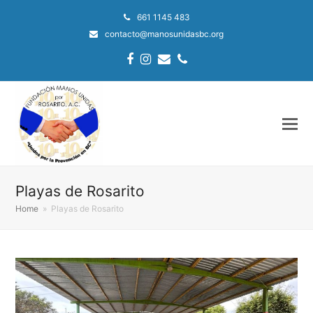
661 1145 483
contacto@manosunidasbc.org
Facebook
Instagram
Email
Phone
Playas de Rosarito
Home
»
Playas de Rosarito