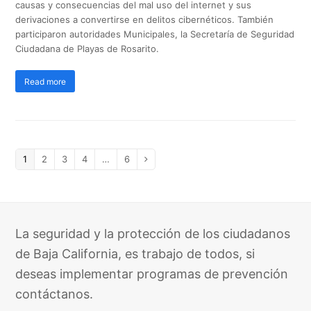
causas y consecuencias del mal uso del internet y sus
derivaciones a convertirse en delitos cibernéticos. También
participaron autoridades Municipales, la Secretaría de Seguridad
Ciudadana de Playas de Rosarito.
Read more
Page
Page
Page
Page
Page
1
2
3
4
…
6
Next
La seguridad y la protección de los ciudadanos
de Baja California, es trabajo de todos, si
deseas implementar programas de prevención
contáctanos.