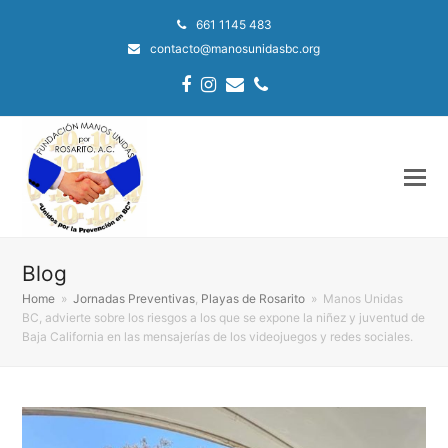
661 1145 483
contacto@manosunidasbc.org
Facebook
Instagram
Email
Phone
Blog
Home
»
Jornadas Preventivas
,
Playas de Rosarito
»
Manos Unidas
BC, advierte sobre los riesgos a los que se expone la niñez y juventud de
Baja California en las mensajerías de los videojuegos y redes sociales.