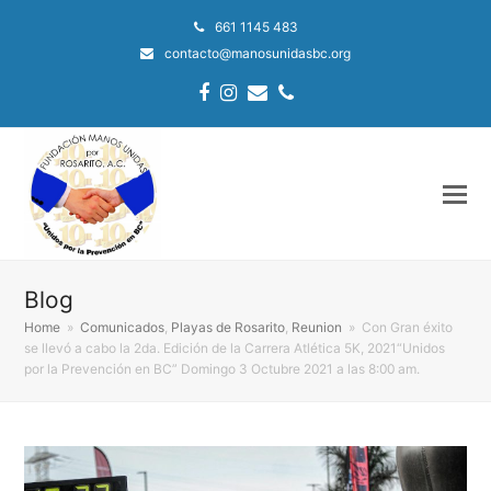
661 1145 483
contacto@manosunidasbc.org
Facebook
Instagram
Email
Phone
Blog
Home
»
Comunicados
,
Playas de Rosarito
,
Reunion
»
Con Gran éxito
se llevó a cabo la 2da. Edición de la Carrera Atlética 5K, 2021“Unidos
por la Prevención en BC” Domingo 3 Octubre 2021 a las 8:00 am.