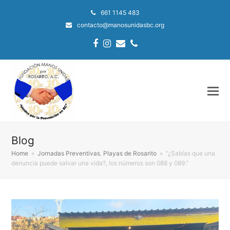
661 1145 483
contacto@manosunidasbc.org
Facebook
Instagram
Email
Phone
Blog
Home
»
Jornadas Preventivas
,
Playas de Rosarito
»
“¿Sabías que una
denuncia puede salvar una vida?, los números son 088 y 089.”