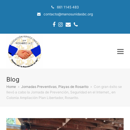
661 1145 483
contacto@manosunidasbc.org
Facebook
Instagram
Email
Phone
Blog
Home
»
Jornadas Preventivas
,
Playas de Rosarito
»
Con gran éxito se
llevó a cabo la Jornada de Prevención, Seguridad en el Internet., en
Colonia Ampliación Plan Libertador, Rosarito.