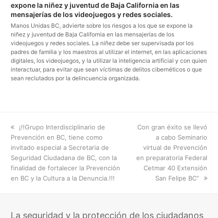
expone la niñez y juventud de Baja California en las
mensajerías de los videojuegos y redes sociales.
Manos Unidas BC, advierte sobre los riesgos a los que se expone la
niñez y juventud de Baja California en las mensajerías de los
videojuegos y redes sociales. La niñez debe ser supervisada por los
padres de familia y los maestros al utilizar el internet, en las aplicaciones
digitales, los videojuegos, y la utilizar la inteligencia artificial y con quien
interactuar, para evitar que sean víctimas de delitos cibernéticos o que
sean reclutados por la delincuencia organizada.
previous
next
¡!!Grupo Interdisciplinario de
Con gran éxito se llevó
post:
post:
Prevención en BC, tiene como
a cabo Seminario
invitado especial a Secretaria de
virtual de Prevención
Seguridad Ciudadana de BC, con la
en preparatoria Federal
finalidad de fortalecer la Prevención
Cetmar 40 Extensión
en BC y la Cultura a la Denuncia.!!!
San Felipe BC”
La seguridad y la protección de los ciudadanos