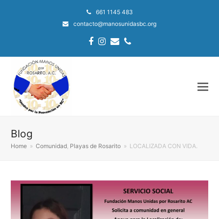
661 1145 483
contacto@manosunidasbc.org
Facebook
Instagram
Email
Phone
Blog
Home
»
Comunidad
,
Playas de Rosarito
»
LOCALIZADA CON VIDA.