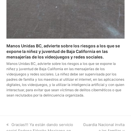
Manos Unidas BC, advierte sobre los riesgos a los que se
expone la niñez y juventud de Baja California en las
mensajerías de los videojuegos y redes sociales.
Manos Unidas BC, advierte sobre los riesgos a los que se expone la
niñez y juventud de Baja California en las mensajerías de los
videojuegos y redes sociales. La niñez debe ser supervisada por los
padres de familia y los maestros al utilizar el internet, en las aplicaciones
digitales, los videojuegos, y la utilizar la inteligencia artificial y con quien
interactuar, para evitar que sean víctimas de delitos cibernéticos o que
sean reclutados por la delincuencia organizada.
previous
next
Gracias!!! Ya están dando servicio
Guardia Nacional invita
post:
post:
social Sedena Ejército Mexicano en
a las familias y