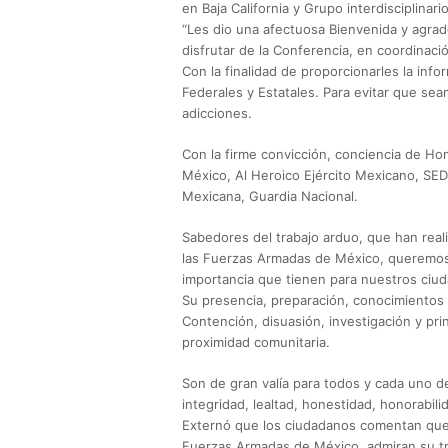
en Baja California y Grupo interdisciplinar
“Les dio una afectuosa Bienvenida y agrad
disfrutar de la Conferencia, en coordinaci
Con la finalidad de proporcionarles la inf
Federales y Estatales. Para evitar que sea
adicciones.
Con la firme convicción, conciencia de Ho
México, Al Heroico Ejército Mexicano, SE
Mexicana, Guardia Nacional.
Sabedores del trabajo arduo, que han real
las Fuerzas Armadas de México, queremos 
importancia que tienen para nuestros ciuda
Su presencia, preparación, conocimientos 
Contención, disuasión, investigación y pr
proximidad comunitaria.
Son de gran valía para todos y cada uno 
integridad, lealtad, honestidad, honorabilid
Externó que los ciudadanos comentan que 
Fuerzas Armadas de México, admiran su tra