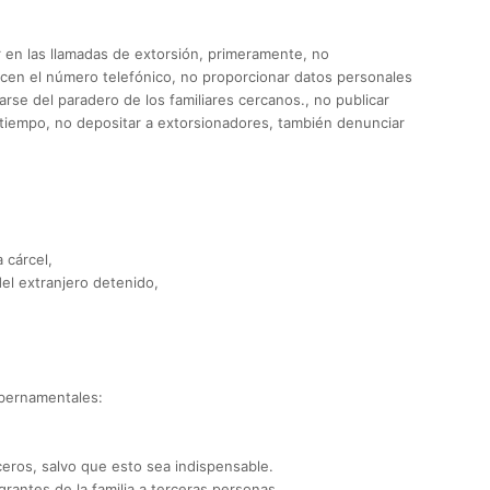
 en las llamadas de extorsión, primeramente, no
en el número telefónico, no proporcionar datos personales
rse del paradero de los familiares cercanos., no publicar
 tiempo, no depositar a extorsionadores, también denunciar
 cárcel,
del extranjero detenido,
bernamentales:
ceros, salvo que esto sea indispensable.
rantes de la familia a terceras personas.