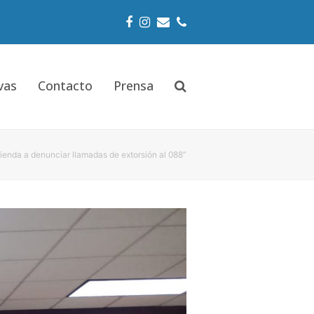
Facebook
Instagram
Email
Phone
vas
Contacto
Prensa
ienda a denunciar llamadas de extorsión al 088”