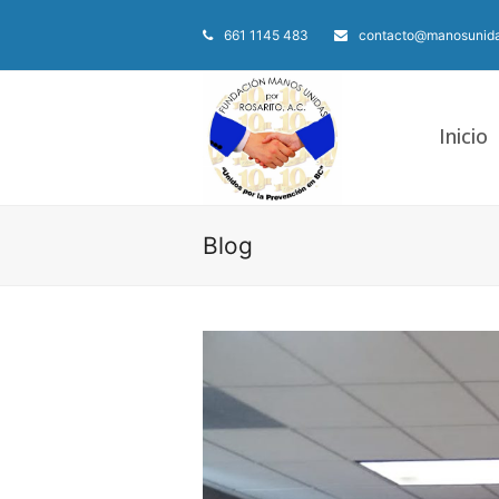
661 1145 483
contacto@manosunida
Inicio
Blog