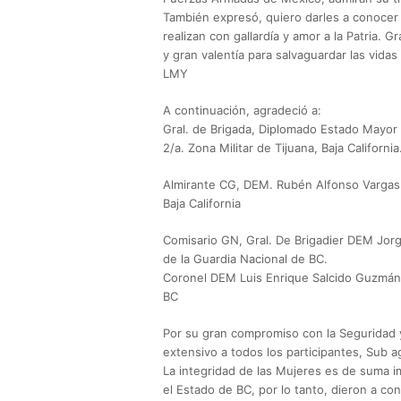
También expresó, quiero darles a conocer q
realizan con gallardía y amor a la Patria. 
y gran valentía para salvaguardar las vidas
LMY
A continuación, agradeció a:
Gral. de Brigada, Diplomado Estado Mayor 
2/a. Zona Militar de Tijuana, Baja California
Almirante CG, DEM. Rubén Alfonso Vargas
Baja California
Comisario GN, Gral. De Brigadier DEM Jor
de la Guardia Nacional de BC.
Coronel DEM Luis Enrique Salcido Guzmán C
BC
Por su gran compromiso con la Seguridad 
extensivo a todos los participantes, Sub 
La integridad de las Mujeres es de suma im
el Estado de BC, por lo tanto, dieron a co