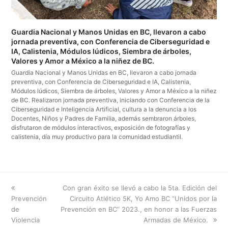
Guardia Nacional y Manos Unidas en BC, llevaron a cabo
jornada preventiva, con Conferencia de Ciberseguridad e
IA, Calistenia, Módulos lúdicos, Siembra de árboles,
Valores y Amor a México a la niñez de BC.
Guardia Nacional y Manos Unidas en BC, llevaron a cabo jornada
preventiva, con Conferencia de Ciberseguridad e IA, Calistenia,
Módulos lúdicos, Siembra de árboles, Valores y Amor a México a la niñez
de BC. Realizaron jornada preventiva, iniciando con Conferencia de la
Ciberseguridad e Inteligencia Artificial, cultura a la denuncia a los
Docentes, Niños y Padres de Familia, además sembraron árboles,
disfrutaron de módulos interactivos, exposición de fotografías y
calistenia, día muy productivo para la comunidad estudiantil.
previous
next
Con gran éxito se llevó a cabo la 5ta. Edición del
post:
post:
Prevención
Circuito Atlético 5K, Yo Amo BC “Unidos por la
de
Prevención en BC” 2023., en honor a las Fuerzas
Violencia
Armadas de México.