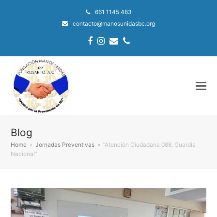
661 1145 483
contacto@manosunidasbc.org
Facebook
Instagram
Email
Phone
Blog
Home
»
Jornadas Preventivas
»
”Atención Ciudadana 088, Guardia
Nacional”