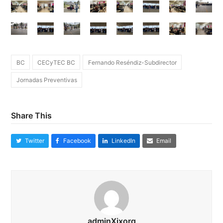
BC
CECyTEC BC
Fernando Reséndiz-Subdirector
Jornadas Preventivas
Share This
Twitter
Facebook
LinkedIn
Email
adminXixorg