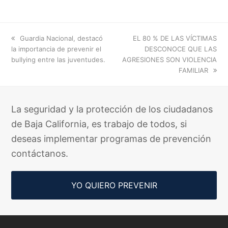
previous
next
Guardia Nacional, destacó
EL 80 % DE LAS VÍCTIMAS
post:
post:
la importancia de prevenir el
DESCONOCE QUE LAS
bullying entre las juventudes.
AGRESIONES SON VIOLENCIA
FAMILIAR
La seguridad y la protección de los ciudadanos
de Baja California, es trabajo de todos, si
deseas implementar programas de prevención
contáctanos.
YO QUIERO PREVENIR