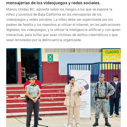
mensajerías de los videojuegos y redes sociales.
Manos Unidas BC, advierte sobre los riesgos a los que se expone la
niñez y juventud de Baja California en las mensajerías de los
videojuegos y redes sociales. La niñez debe ser supervisada por los
padres de familia y los maestros al utilizar el internet, en las aplicaciones
digitales, los videojuegos, y la utilizar la inteligencia artificial y con quien
interactuar, para evitar que sean víctimas de delitos cibernéticos o que
sean reclutados por la delincuencia organizada.