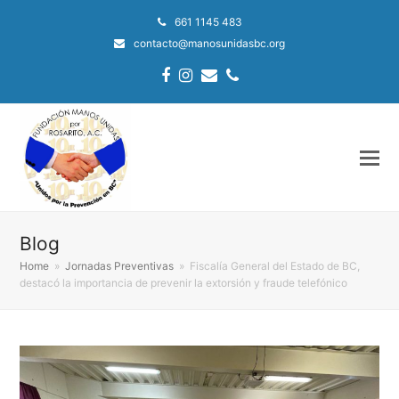
661 1145 483
contacto@manosunidasbc.org
Facebook
Instagram
Email
Phone
Blog
Home
»
Jornadas Preventivas
»
Fiscalía General del Estado de BC,
destacó la importancia de prevenir la extorsión y fraude telefónico