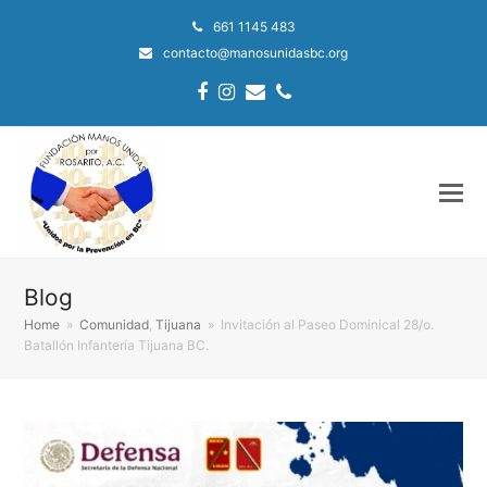
661 1145 483
contacto@manosunidasbc.org
Facebook
Instagram
Email
Phone
Blog
Home
»
Comunidad
,
Tijuana
»
Invitación al Paseo Dominical 28/o.
Batallón Infantería Tijuana BC.