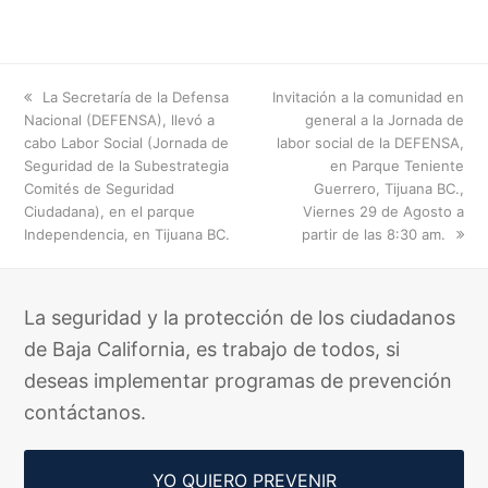
previous
next
La Secretaría de la Defensa
Invitación a la comunidad en
post:
post:
Nacional (DEFENSA), llevó a
general a la Jornada de
cabo Labor Social (Jornada de
labor social de la DEFENSA,
Seguridad de la Subestrategia
en Parque Teniente
Comités de Seguridad
Guerrero, Tijuana BC.,
Ciudadana), en el parque
Viernes 29 de Agosto a
Independencia, en Tijuana BC.
partir de las 8:30 am.
La seguridad y la protección de los ciudadanos
de Baja California, es trabajo de todos, si
deseas implementar programas de prevención
contáctanos.
YO QUIERO PREVENIR