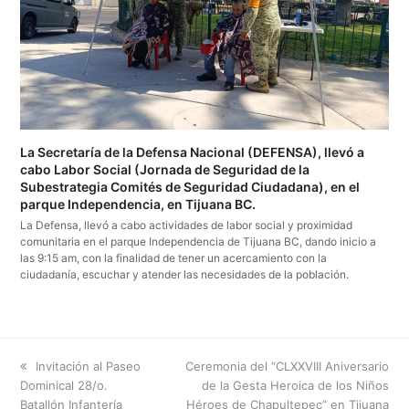
La Secretaría de la Defensa Nacional (DEFENSA), llevó a
cabo Labor Social (Jornada de Seguridad de la
Subestrategia Comités de Seguridad Ciudadana), en el
parque Independencia, en Tijuana BC.
La Defensa, llevó a cabo actividades de labor social y proximidad
comunitaria en el parque Independencia de Tijuana BC, dando inicio a
las 9:15 am, con la finalidad de tener un acercamiento con la
ciudadanía, escuchar y atender las necesidades de la población.
previous
next
Invitación al Paseo
Ceremonia del “CLXXVIII Aniversario
post:
post:
Dominical 28/o.
de la Gesta Heroica de los Niños
Batallón Infantería
Héroes de Chapultepec” en Tijuana