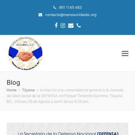
661 1145 483
contacto@manosunidasbc.org
Facebook
Instagram
Email
Phone
Blog
Home
»
Tijuana
»
Invitación a la comunidad en general a la Jornada
de labor social de la DEFENSA, en Parque Teniente Guerrero, Tijuana
BC., Viernes 29 de Agosto a partir de las 8:30 am.