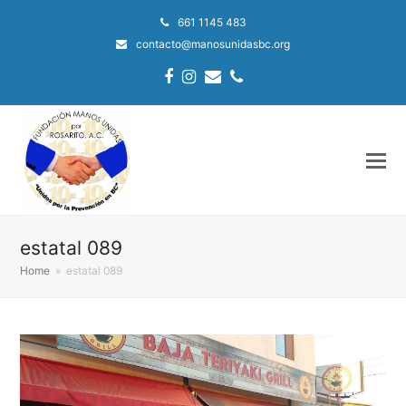
661 1145 483
contacto@manosunidasbc.org
Facebook
Instagram
Email
Phone
estatal 089
Home
»
estatal 089