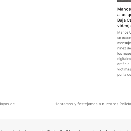
Manos 
a los 
Baja Ca
videoj
Manos Un
se expon
mensajer
niñez de
los maest
digitales
artifici
víctimas
por la d
next
layas de
Honramos y festejamos a nuestros Policías
post: