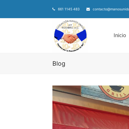
661 1145 483
contacto@manosunida
Inicio
Blog