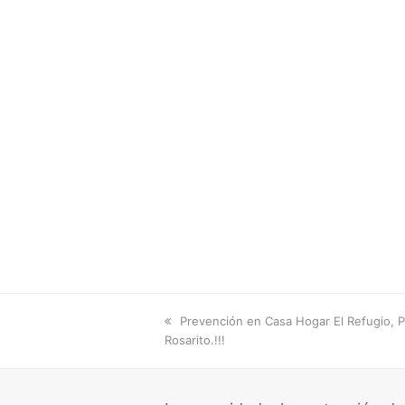
previous
Prevención en Casa Hogar El Refugio, P
post:
Rosarito.!!!