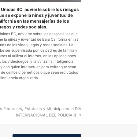
Unidas BC, advierte sobre los riesgos
que se expone la niñez y juventud de
lifornia en las mensajerías de los
uegos y redes sociales.
idas BC, advierte sobre los riesgos a los que
e la niñez y juventud de Baja California en las
ías de los videojuegos y redes sociales. La
be ser supervisada por los padres de familia y
ros al utilizar el internet, en las aplicaciones
, los videojuegos, y la utilizar la inteligencia
al y con quien interactuar, para evitar que sean
 de delitos cibernéticos o que sean reclutados
elincuencia organizada.
 Federales, Estatales y Municipales el DIA
INTERNACIONAL DEL POLICIA!!!