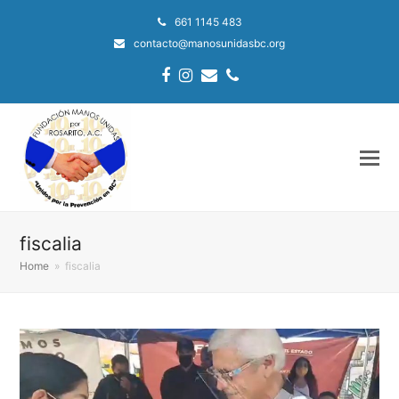
661 1145 483
contacto@manosunidasbc.org
Facebook
Instagram
Email
Phone
fiscalia
Home
»
fiscalia