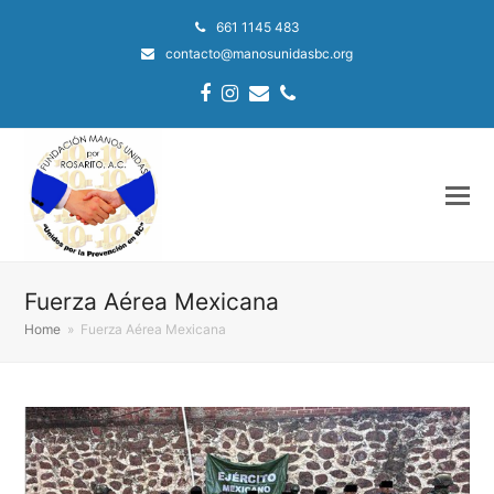
661 1145 483
contacto@manosunidasbc.org
Facebook
Instagram
Email
Phone
Fuerza Aérea Mexicana
Home
»
Fuerza Aérea Mexicana