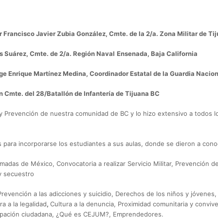
Francisco Javier Zubia González, Cmte. de la 2/a. Zona Militar de Tij
 Suárez, Cmte. de 2/a. Región Naval
Ensenada, Baja California
ge Enrique Martínez Medina, Coordinador Estatal de la Guardia Nacion
 Cmte. del 28/Batallón de Infantería de Tijuana BC
y Prevención de nuestra comunidad de BC y lo hizo extensivo a todos l
 para incorporarse los estudiantes a sus aulas, donde se dieron a conoc
madas de México, Convocatoria a realizar Servicio Militar, Prevención d
y secuestro
 Prevención a las adicciones y suicidio, Derechos de los niños y jóvenes,
 a la legalidad
,
Cultura a la denuncia, Proximidad comunitaria y convive
ticipación ciudadana, ¿Qué es CEJUM?, Emprendedores.