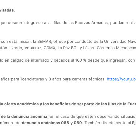
vitadas.
, que deseen integrarse a las filas de las Fuerzas Armadas, puedan reali
on esta misión, la SEMAR, ofrece por conducto de la Universidad Naval
ntón Lizardo, Veracruz, CDMX, La Paz BC., y Lázaro Cárdenas Michoacán
o en calidad de internado y becados al 100 % desde que ingresan, con 
 años para licenciaturas y 3 años para carreras técnicas.
https://youtu
a oferta académica y los beneficios de ser parte de las filas de la F
 de la denuncia anónima,
en el caso de que estén observando situaci
al número de
denuncia anónimas 088
y 089
. También directamente al
E