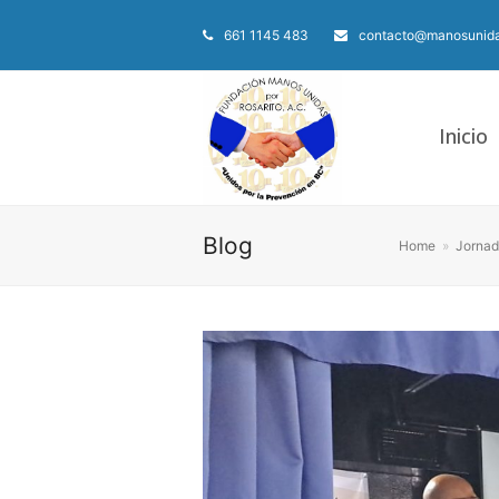
661 1145 483
contacto@manosunida
Inicio
Blog
Home
»
Jornad