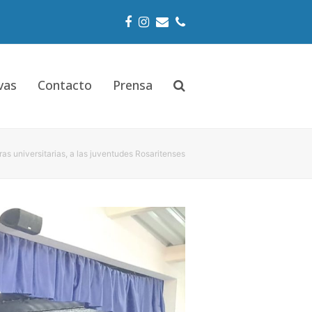
Facebook
Instagram
Email
Phone
vas
Contacto
Prensa
s universitarias, a las juventudes Rosaritenses