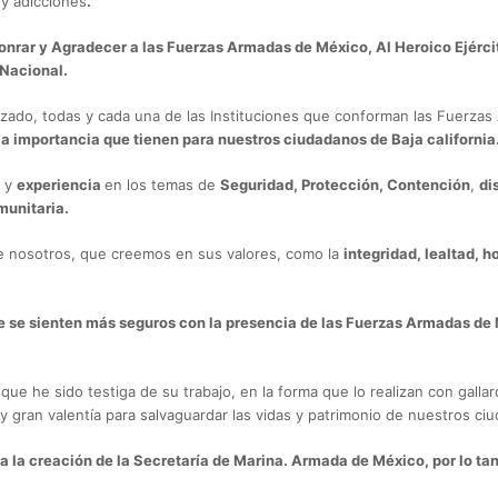
 y adicciones
.
Honrar y Agradecer a las Fuerzas Armadas de México, Al Heroico Ejérc
Nacional.
lizado, todas y cada una de las Instituciones que conforman las Fuerz
la importancia que tienen para nuestros ciudadanos de Baja california
s y
experiencia
en los temas de
Seguridad, Protección, Contención
,
di
munitaria.
de nosotros, que creemos en sus valores, como la
integridad, lealtad, 
 se sienten más seguros con la presencia de las Fuerzas Armadas de M
e he sido testiga de su trabajo, en la forma que lo realizan con gallardí
y gran valentía para salvaguardar las vidas y patrimonio de nuestros ci
ra la creación de la Secretaría de Marina. Armada de México, por lo ta