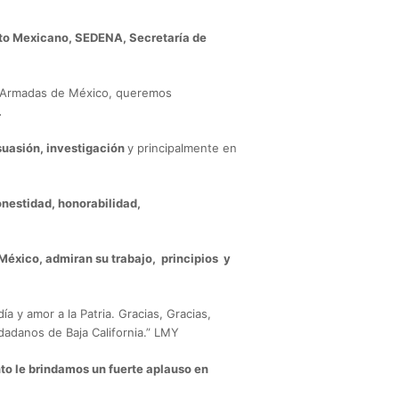
ito Mexicano, SEDENA, Secretaría de
as Armadas de México, queremos
.
suasión, investigación
y principalmente en
honestidad, honorabilidad,
éxico, admiran su trabajo, principios y
a y amor a la Patria. Gracias, Gracias,
udadanos de Baja California.” LMY
nto le brindamos un fuerte aplauso en