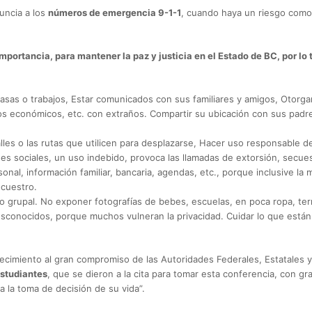
uncia a los
números de emergencia 9-1-1
, cuando haya un riesgo como 
mportancia, para mantener la paz y justicia en el Estado de BC, por lo
asas o trabajos, Estar comunicados con sus familiares y amigos, Otorga
os económicos, etc. con extraños. Compartir su ubicación con sus padr
calles o las rutas que utilicen para desplazarse, Hacer uso responsable 
s sociales, un uso indebido, provoca las llamadas de extorsión, secues
onal, información familiar, bancaria, agendas, etc., porque inclusive la 
ecuestro.
so o grupal. No exponer fotografías de bebes, escuelas, en poca ropa, t
desconocidos, porque muchos vulneran la privacidad. Cuidar lo que están
cimiento al gran compromiso de las Autoridades Federales, Estatales 
studiantes
, que se dieron a la cita para tomar esta conferencia, con gr
a la toma de decisión de su vida”.