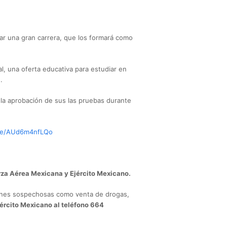
zar una gran carrera, que los formará como
, una oferta educativa para estudiar en
.
la aprobación de sus las pruebas durante
.be/AUd6m4nfLQo
uerza Aérea Mexicana y Ejército Mexicano.
ones sospechosas como venta de drogas,
jército Mexicano al teléfono 664