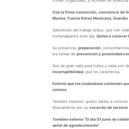
crimen organizado, o víctimas de violencia
Con la firme convicción, conciencia de 
Marina, Fuerza Aérea Mexicana, Guardia 
Sabedores del trabajo arduo, que han rea
homenajearlos este día,
darles a conocer 
Su presencia,
preparación,
conocimiento
los temas de
prevención y proximidad co
Son de gran valía para todos y cada uno 
incorruptibilidad,
que los caracteriza.
Externó que los ciudadanos comentan que
valores.
También expresó, quiero darles a conocer qu
Nuevamente por su
vocación de servicio
También externo “El día 01 junio se celeb
señal de agradecimiento”