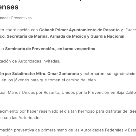
tenses
rnadas Preventivas
en coordinación con
Cobach Primer Ayuntamiento de Rosarito
y Fuerz
o, Secretaría de Marina, Armada de México y Guardia Nacional.
abo
Seminario de Prevención., en turno vespertino.
tación de Autoridades invitadas
.
ón por Subdirector Mtro. Omar Zamorano
y externaron su agradecimient
n en los jóvenes para que tomen el camino del bien.
ón Manos Unidas por Rosarito, Unidos por la Prevención en Baja Californ
ecimiento por haber reservado el día tan hermoso para disfrutar del
Sem
n con las Autoridades.
ormación preventiva de primera mano de las Autoridades Federales y Esta