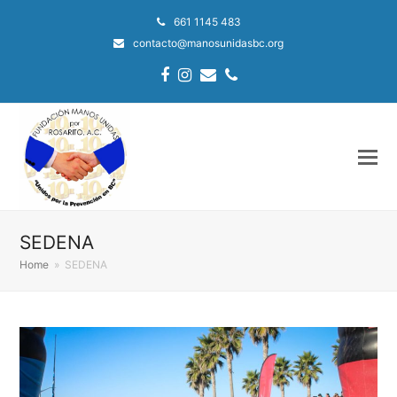
661 1145 483
contacto@manosunidasbc.org
Facebook
Instagram
Email
Phone
SEDENA
Home
»
SEDENA