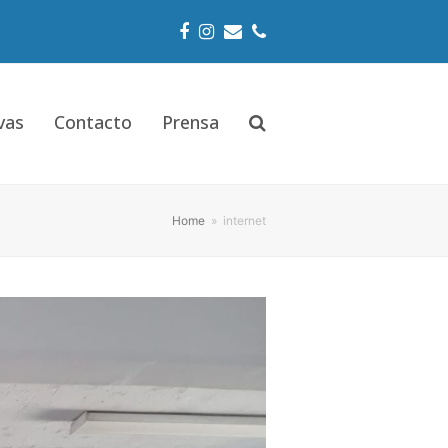
Facebook
Instagram
Email
Phone
vas
Contacto
Prensa
Home
»
internet