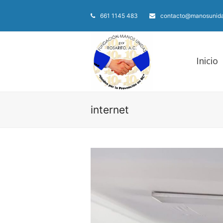
661 1145 483
contacto@manosunida
Inicio
internet