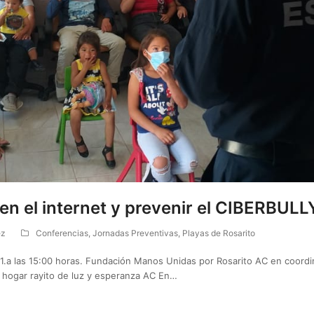
n el internet y prevenir el CIBERBULL
ez
Conferencias
,
Jornadas Preventivas
,
Playas de Rosarito
21.a las 15:00 horas. Fundación Manos Unidas por Rosarito AC en coordi
 hogar rayito de luz y esperanza AC En…