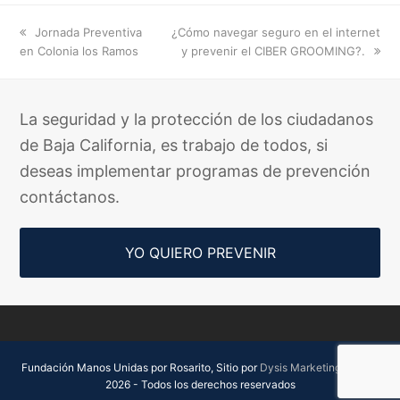
previous
next
Jornada Preventiva
¿Cómo navegar seguro en el internet
post:
post:
en Colonia los Ramos
y prevenir el CIBER GROOMING?.
La seguridad y la protección de los ciudadanos
de Baja California, es trabajo de todos, si
deseas implementar programas de prevención
contáctanos.
YO QUIERO PREVENIR
Fundación Manos Unidas por Rosarito, Sitio por
Dysis Marketing Digital.
2026 - Todos los derechos reservados