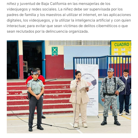
niñez y juventud de Baja California en las mensajerías de los
videojuegos y redes sociales. La niñez debe ser supervisada por los
padres de familia y los maestros al utilizar el internet, en las aplicaciones
digitales, los videojuegos, y la utilizar la inteligencia artificial y con quien
interactuar, para evitar que sean víctimas de delitos cibernéticos o que
sean reclutados por la delincuencia organizada.