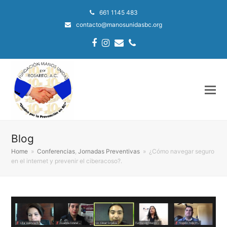
661 1145 483
contacto@manosunidasbc.org
Facebook
Instagram
Email
Phone
Blog
Home
»
Conferencias
,
Jornadas Preventivas
»
¿Cómo navegar seguro
en el internet y prevenir el ciberacoso?.