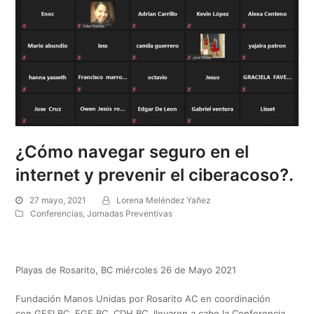
¿Cómo navegar seguro en el
internet y prevenir el ciberacoso?.
27 mayo, 2021
Lorena Meléndez Yañez
Conferencias
,
Jornadas Preventivas
Playas de Rosarito, BC miércoles 26 de Mayo 2021
Fundación Manos Unidas por Rosarito AC en coordinación
con GESI BC, FGE BC, CDH BC, llevaron a cabo la Conferencia