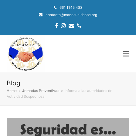
661 1145 483
contacto@manosunidasbc.org
Facebook
Instagram
Email
Phone
Blog
Home
»
Jornadas Preventivas
»
Informa a las autoridades de
Actividad Sospechosa