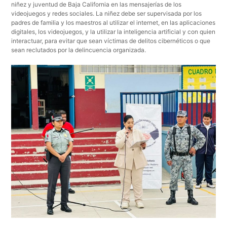
niñez y juventud de Baja California en las mensajerías de los
videojuegos y redes sociales. La niñez debe ser supervisada por los
padres de familia y los maestros al utilizar el internet, en las aplicaciones
digitales, los videojuegos, y la utilizar la inteligencia artificial y con quien
interactuar, para evitar que sean víctimas de delitos cibernéticos o que
sean reclutados por la delincuencia organizada.