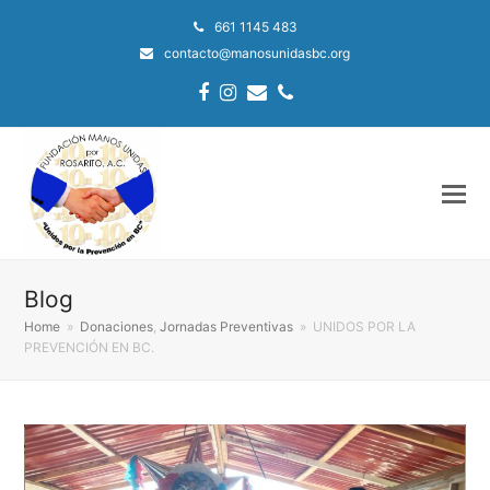
661 1145 483
contacto@manosunidasbc.org
Facebook
Instagram
Email
Phone
Blog
Home
»
Donaciones
,
Jornadas Preventivas
»
UNIDOS POR LA
PREVENCIÓN EN BC.