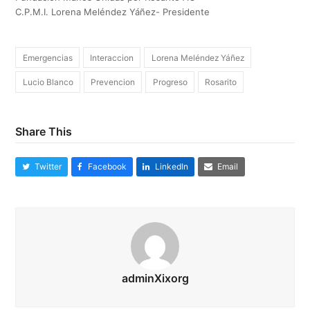
C.P.M.I. Lorena Meléndez Yáñez- Presidente
Emergencias
Interaccion
Lorena Meléndez Yáñez
Lucio Blanco
Prevencion
Progreso
Rosarito
Share This
Twitter
Facebook
LinkedIn
Email
adminXixorg