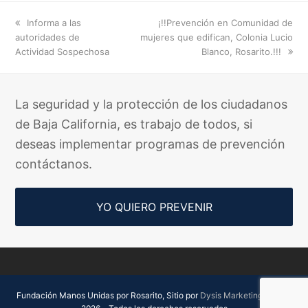
previous
next
Informa a las
¡!!Prevención en Comunidad de
post:
post:
autoridades de
mujeres que edifican, Colonia Lucio
Actividad Sospechosa
Blanco, Rosarito.!!!
La seguridad y la protección de los ciudadanos
de Baja California, es trabajo de todos, si
deseas implementar programas de prevención
contáctanos.
YO QUIERO PREVENIR
Fundación Manos Unidas por Rosarito, Sitio por
Dysis Marketing Digital.