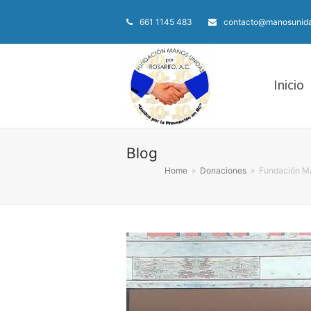
661 1145 483
contacto@manosunida
Inicio
Blog
Home
»
Donaciones
»
Fundación Ma