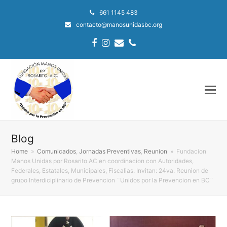
661 1145 483
contacto@manosunidasbc.org
Facebook
Instagram
Email
Phone
Blog
Home
»
Comunicados
,
Jornadas Preventivas
,
Reunion
»
Fundacion
Manos Unidas por Rosarito AC en coordinacion con Autoridades,
Federales, Estatales, Municipales, Fiscalias. Invitan: 24va. Reunion de
grupo Interdiciplinario de Prevencion ¨Unidos por la Prevencion en BC¨